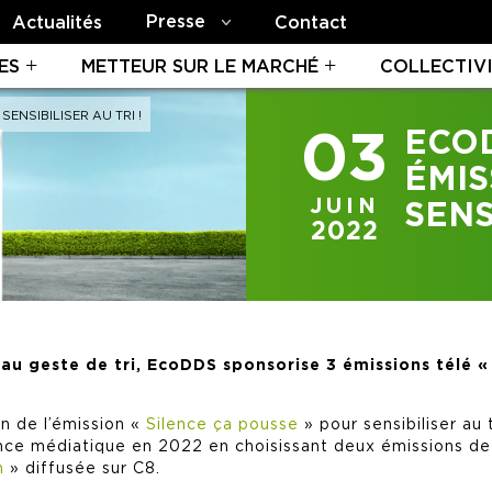
Presse
Actualités
Contact
ES
METTEUR SUR LE MARCHÉ
COLLECTIV
ENSIBILISER AU TRI !
03
ECOD
ÉMIS
JUIN
SENS
2022
 au geste de tri, EcoDDS sponsorise 3 émissions télé « 
on de l’émission «
Silence ça pousse
» pour sensibiliser au
ce médiatique en 2022 en choisissant deux émissions de b
n
» diffusée sur C8.