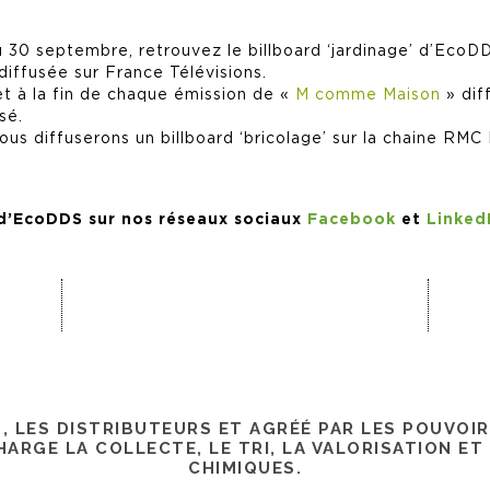
au 30 septembre, retrouvez le billboard ‘jardinage’ d’EcoD
diffusée sur France Télévisions.
et à la fin de chaque émission de «
M comme Maison
» dif
sé.
us diffuserons un billboard ‘bricolage’ sur la chaine RMC
 d’EcoDDS sur nos réseaux sociaux
Facebook
et
Linked
S, LES DISTRIBUTEURS ET AGRÉÉ PAR LES POUVOI
ARGE LA COLLECTE, LE TRI, LA VALORISATION ET
CHIMIQUES.