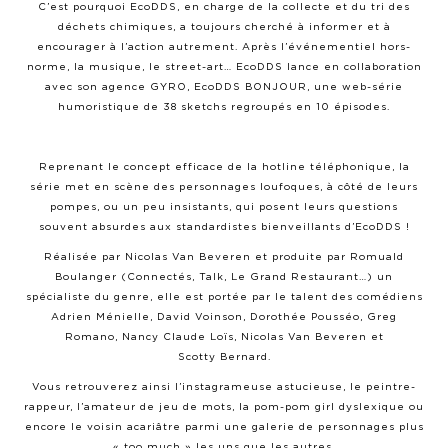
C’est pourquoi EcoDDS, en charge de la collecte et du tri des
déchets chimiques, a toujours cherché à informer et à
encourager à l’action autrement. Après l’événementiel hors-
norme, la musique, le street-art… EcoDDS lance en collaboration
avec son agence GYRO, EcoDDS BONJOUR, une web-série
humoristique de 38 sketchs regroupés en 10 épisodes.
Reprenant le concept efficace de la hotline téléphonique, la
série met en scène des personnages loufoques, à côté de leurs
pompes, ou un peu insistants, qui posent leurs questions
souvent absurdes aux standardistes bienveillants d’EcoDDS !
Réalisée par Nicolas Van Beveren et produite par Romuald
Boulanger (Connectés, Talk, Le Grand Restaurant…) un
spécialiste du genre, elle est portée par le talent des comédiens
Adrien Ménielle, David Voinson, Dorothée Pousséo, Greg
Romano, Nancy Claude Loïs, Nicolas Van Beveren et
Scotty Bernard.
Vous retrouverez ainsi l’instagrameuse astucieuse, le peintre-
rappeur, l’amateur de jeu de mots, la pom-pom girl dyslexique ou
encore le voisin acariâtre parmi une galerie de personnages plus
« too much » les uns que les autres.