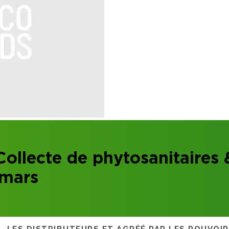
lecte de phytosanitaires &
 mars
S, LES DISTRIBUTEURS ET AGRÉÉ PAR LES POUVOI