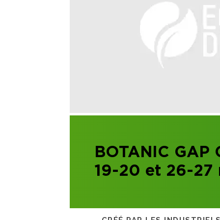
BOTANIC GAP Col
19-20 et 26-27
CRÉÉ PAR LES INDUSTRIEL