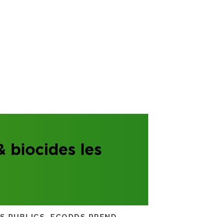
 biocides les
RS PUBLICS, ECODDS PREND