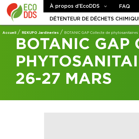
À propos d’EcoDDS
FAQ
DÉTENTEUR DE DÉCHETS CHIMIQU
/
/
Accueil
REKUPO Jardineries
BOTANIC GAP Collecte de phytosanitaires 
BOTANIC GAP 
PHYTOSANITAIR
26-27 MARS