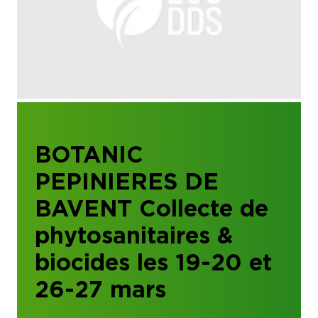
BOTANIC
PEPINIERES DE
BAVENT Collecte de
phytosanitaires &
biocides les 19-20 et
26-27 mars