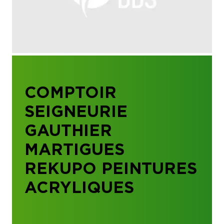
COMPTOIR
SEIGNEURIE
GAUTHIER
MARTIGUES
REKUPO PEINTURES
ACRYLIQUES