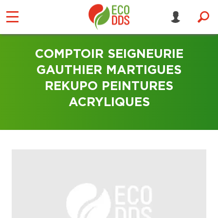
COMPTOIR SEIGNEURIE
GAUTHIER MARTIGUES
REKUPO PEINTURES
ACRYLIQUES