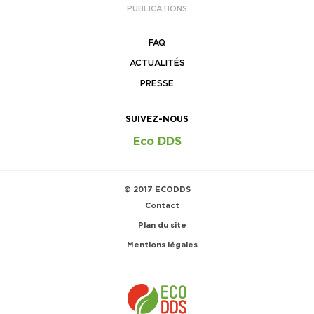
PUBLICATIONS
FAQ
ACTUALITÉS
PRESSE
SUIVEZ-NOUS
Eco DDS
© 2017 ECODDS
Contact
Plan du site
Mentions légales