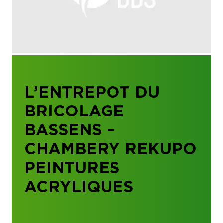
L’ENTREPOT DU
BRICOLAGE
BASSENS –
CHAMBERY REKUPO
PEINTURES
ACRYLIQUES