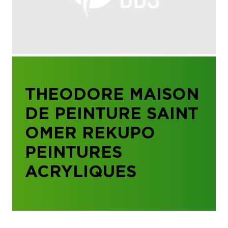
THEODORE MAISON
DE PEINTURE SAINT
OMER REKUPO
PEINTURES
ACRYLIQUES