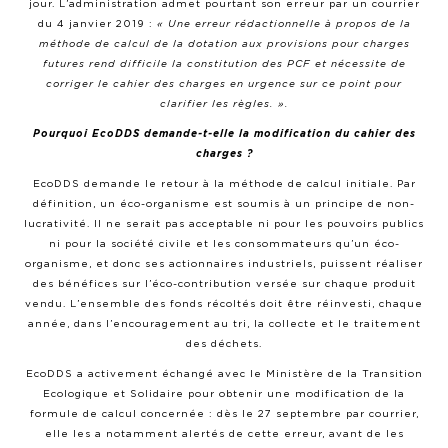
jour. L’administration admet pourtant son erreur par un courrier
du 4 janvier 2019 :
« Une erreur rédactionnelle à propos de la
méthode de calcul de la dotation aux provisions pour charges
futures rend difficile la constitution des PCF et nécessite de
corriger le cahier des charges en urgence sur ce point pour
clarifier les règles. ».
Pourquoi EcoDDS demande-t-elle la modification du cahier des
charges ?
EcoDDS demande le retour à la méthode de calcul initiale. Par
définition, un éco-organisme est soumis à un principe de non-
lucrativité. Il ne serait pas acceptable ni pour les pouvoirs publics
ni pour la société civile et les consommateurs qu’un éco-
organisme, et donc ses actionnaires industriels, puissent réaliser
des bénéfices sur l’éco-contribution versée sur chaque produit
vendu. L’ensemble des fonds récoltés doit être réinvesti, chaque
année, dans l’encouragement au tri, la collecte et le traitement
des déchets.
EcoDDS a activement échangé avec le Ministère de la Transition
Ecologique et Solidaire pour obtenir une modification de la
formule de calcul concernée : dès le 27 septembre par courrier,
elle les a notamment alertés de cette erreur, avant de les