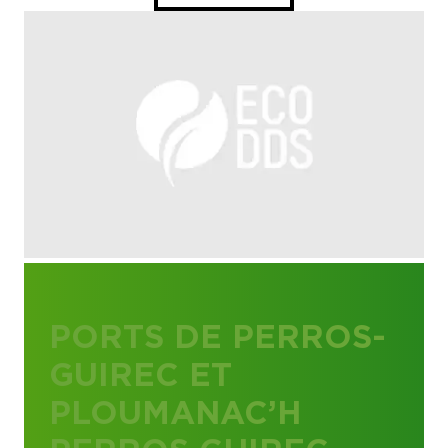
PORTS DE PERROS-
GUIREC ET
PLOUMANAC’H