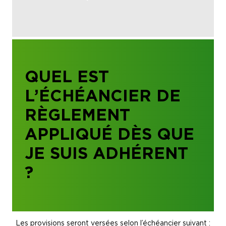
QUEL EST
L’ÉCHÉANCIER DE
RÈGLEMENT
APPLIQUÉ DÈS QUE
JE SUIS ADHÉRENT
?
Les provisions seront versées selon l’échéancier suivant :