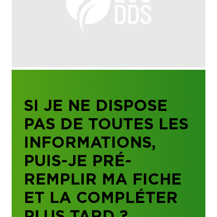
SI JE NE DISPOSE
PAS DE TOUTES LES
INFORMATIONS,
PUIS-JE PRÉ-
REMPLIR MA FICHE
ET LA COMPLÉTER
PLUS TARD ?