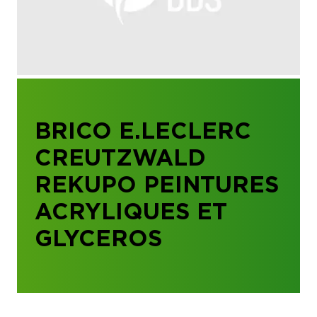
BRICO E.LECLERC
CREUTZWALD
REKUPO PEINTURES
ACRYLIQUES ET
GLYCEROS