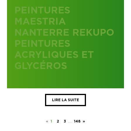
PEINTURES
MAESTRIA
NANTERRE REKUPO
PEINTURES
ACRYLIQUES ET
GLYCÉROS
LIRE LA SUITE
…
«
1
2
3
148
»