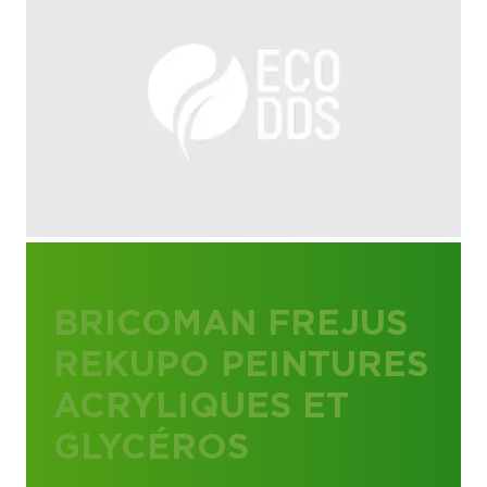
BRICOMAN FREJUS
REKUPO PEINTURES
ACRYLIQUES ET
GLYCÉROS