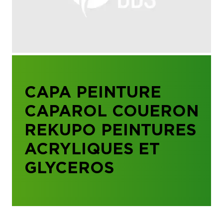
CAPA PEINTURE
CAPAROL COUERON
REKUPO PEINTURES
ACRYLIQUES ET
GLYCEROS