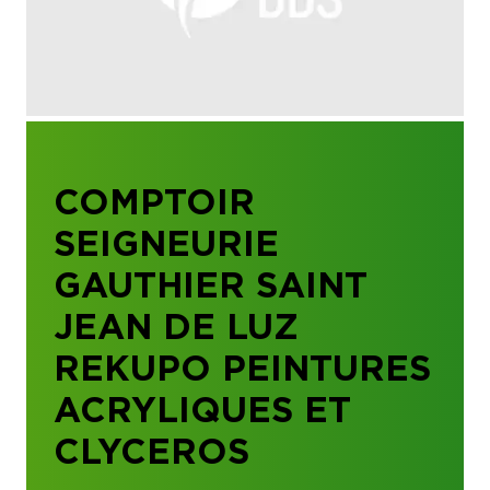
COMPTOIR
SEIGNEURIE
GAUTHIER SAINT
JEAN DE LUZ
REKUPO PEINTURES
ACRYLIQUES ET
CLYCEROS