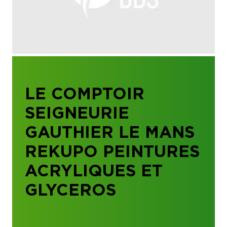
LE COMPTOIR
SEIGNEURIE
GAUTHIER LE MANS
REKUPO PEINTURES
ACRYLIQUES ET
GLYCEROS