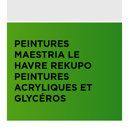
PEINTURES
MAESTRIA LE
HAVRE REKUPO
PEINTURES
ACRYLIQUES ET
GLYCÉROS