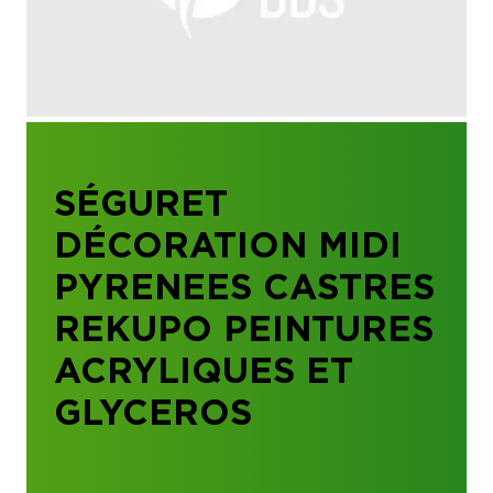
SÉGURET
DÉCORATION MIDI
PYRENEES CASTRES
REKUPO PEINTURES
ACRYLIQUES ET
GLYCEROS