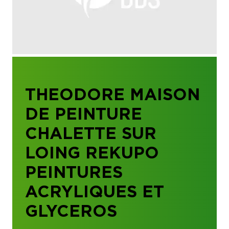
THEODORE MAISON
DE PEINTURE
CHALETTE SUR
LOING REKUPO
PEINTURES
ACRYLIQUES ET
GLYCEROS