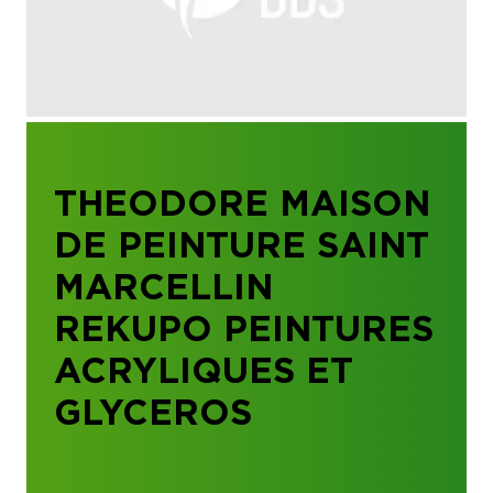
THEODORE MAISON
DE PEINTURE SAINT
MARCELLIN
REKUPO PEINTURES
ACRYLIQUES ET
GLYCEROS