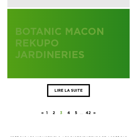
BOTANIC MACON
REKUPO
JARDINERIES
LIRE LA SUITE
…
«
1
2
3
4
5
42
»