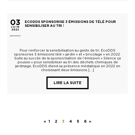
03
ECODDS SPONSORISE 3 ÉMISSIONS DE TÉLÉ POUR
SENSIBILISER AU TRI !
JUIN
2022
Pour renforcer la sensibilisation au geste de tri, EcoDDS
sponsorise 3 émissions télé « jardin » et « bricolage » en 2022.
Suite au succès de la sponsorisation de l’émission « Silence ça
pousse » pour sensibiliser au tri des déchets chimiques de
jardinage, EcoDDS étend sa présence médiatique en 2022 en
choisissant deux émissions […]
LIRE LA SUITE
«
1
2
3
4
5
6
»