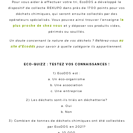
Pour vous aider à effectuer votre tri, EcoDDS a développé le
dispositif de collecte REKUPO dans près de 1700 points pour vos
déchets chimiques, qui seront ensuite collectés par des
opérateurs spécialisés. Vous pouvez ainsi trouver l’enseigne
la
plus proche de chez vous
et y déposer vos produits vides,
périmés ou souillés.
Un doute concernant la nature de vos déchets ? Référez-vous
au
site d’Ecodds
pour savoir à quelle catégorie ils appartiennent.
ECO-QUIZZ : TESTEZ VOS CONNAISSANCES !
1) EcoDDS est :
a. Un éco-organisme
b. Une association
c. Une entreprise
2) Les déchets sont-ils triés en déchetterie?
a. Oui
b. Non
3) Combien de tonnes de déchets chimiques ont été collectées
par EcoDDS en 2021?
a. 10 000