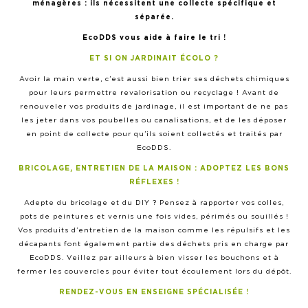
ménagères : ils nécessitent une collecte spécifique et
séparée.
EcoDDS vous aide à faire le tri !
ET SI ON JARDINAIT ÉCOLO ?
Avoir la main verte, c’est aussi bien trier ses déchets chimiques
pour leurs permettre revalorisation ou recyclage ! Avant de
renouveler vos produits de jardinage, il est important de ne pas
les jeter dans vos poubelles ou canalisations, et de les déposer
en point de collecte pour qu’ils soient collectés et traités par
EcoDDS.
BRICOLAGE, ENTRETIEN DE LA MAISON : ADOPTEZ LES BONS
RÉFLEXES !
Adepte du bricolage et du DIY ? Pensez à rapporter vos colles,
pots de peintures et vernis une fois vides, périmés ou souillés !
Vos produits d’entretien de la maison comme les répulsifs et les
décapants font également partie des déchets pris en charge par
EcoDDS. Veillez par ailleurs à bien visser les bouchons et à
fermer les couvercles pour éviter tout écoulement lors du dépôt.
RENDEZ-VOUS EN ENSEIGNE SPÉCIALISÉE !