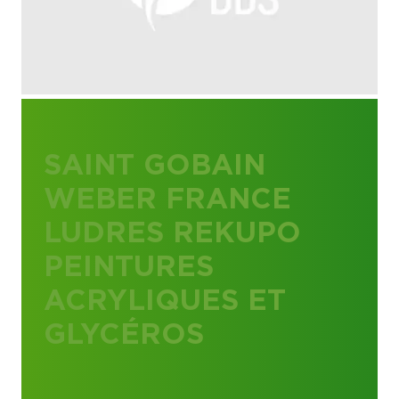
SAINT GOBAIN
WEBER FRANCE
LUDRES REKUPO
PEINTURES
ACRYLIQUES ET
GLYCÉROS