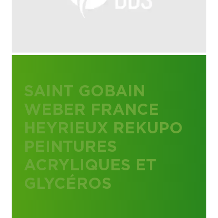
SAINT GOBAIN
WEBER FRANCE
HEYRIEUX REKUPO
PEINTURES
ACRYLIQUES ET
GLYCÉROS