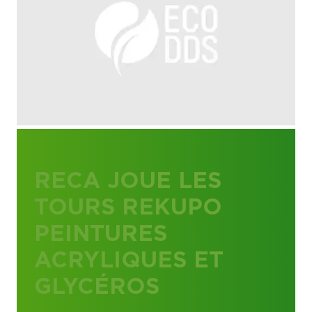
RECA JOUE LES
TOURS REKUPO
PEINTURES
ACRYLIQUES ET
GLYCÉROS