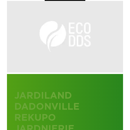
JARDILAND
DADONVILLE
REKUPO
JARDNIERIE