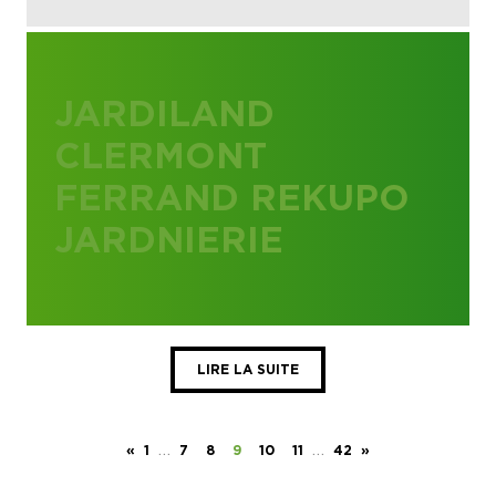
JARDILAND
CLERMONT
FERRAND REKUPO
JARDNIERIE
LIRE LA SUITE
…
…
«
1
7
8
9
10
11
42
»